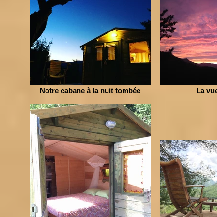
Notre cabane à la nuit tombée
La vue