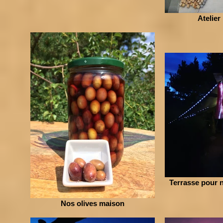
Atelie
Terrasse pour n
Nos olives maison