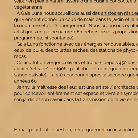
séjour en pleine nature, assorti d'une cuisine concoctée à p
végétarienne.
A Gaia Luna nous accueillons aussi des
artistes en résid
qui viennent donner un coup de main dans le jardin et la
la nourriture et de l'hébergement. Nous proposons égalemen
artistiques en pleine nature. ( En dehors de ces propositio
programmée, ni spontanée).
Gaia Luna fonctionne avec des
énergies renouvelables
,
eaux de pluie, des toilettes sèches, des stations de
phyto-
repas.
Ce lieu fut un verger d'oliviers et fruitiers depuis 450 an
ancien "retirage" de 1906 : petit abri de montagne en pierr
saison estivale). Il a été abandonné après la seconde gue
années 60.
Jenny, la maîtresse des lieux est une
artiste
/ architecte d
pour concevoir entièrement cet espace et vivre en symbios
son jardin et son savoir dans la transmission de la vie en h
E-mail pour toute question, renseignement ou inscription 