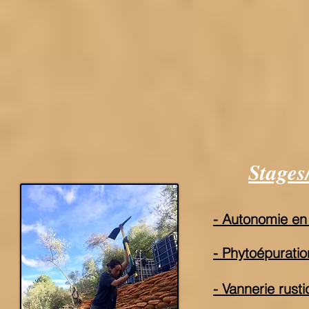
Stages/
- Autonomie en 
- Phytoépuratio
- Vannerie rust