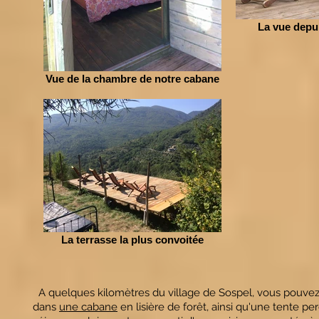
La vue depu
Vue de la chambre de notre cabane
La terrasse la plus convoitée
A quelques kilomètres du village de Sospel, vous pouvez e
dans
une cabane
en lisière de forêt, ainsi qu'une tente pe