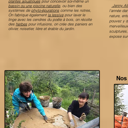
plantes aquatiques
pour concevoir soi-même un
Jenny Al
bassin ou une piscine naturelle
, ou bien des
systèmes de
phyto-épurations
comme les notres,
l'année dan
On fabrique également
la lessive
pour laver le
nature, ent
linge avec les cendres du poële à bois, on récolte
pouvez y d
des
herbes
pour infusions, on crée des paniers en
merveilleux
olivier, noisetier, lière et érable du jardin.
sculptures,
expose sur
Nos